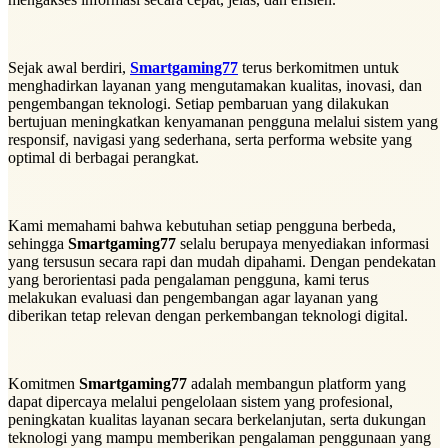
Sejak awal berdiri,
Smartgaming77
terus berkomitmen untuk
menghadirkan layanan yang mengutamakan kualitas, inovasi, dan
pengembangan teknologi. Setiap pembaruan yang dilakukan
bertujuan meningkatkan kenyamanan pengguna melalui sistem yang
responsif, navigasi yang sederhana, serta performa website yang
optimal di berbagai perangkat.
Kami memahami bahwa kebutuhan setiap pengguna berbeda,
sehingga
Smartgaming77
selalu berupaya menyediakan informasi
yang tersusun secara rapi dan mudah dipahami. Dengan pendekatan
yang berorientasi pada pengalaman pengguna, kami terus
melakukan evaluasi dan pengembangan agar layanan yang
diberikan tetap relevan dengan perkembangan teknologi digital.
Komitmen
Smartgaming77
adalah membangun platform yang
dapat dipercaya melalui pengelolaan sistem yang profesional,
peningkatan kualitas layanan secara berkelanjutan, serta dukungan
teknologi yang mampu memberikan pengalaman penggunaan yang