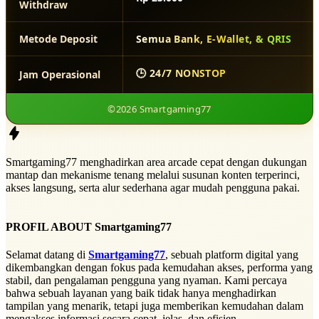
Withdraw
Metode Deposit
Semua Bank, E-Wallet, & QRIS
🕒 24/7 NONSTOP
Jam Operasional
©2026 Smartgaming77
Smartgaming77 menghadirkan area arcade cepat dengan dukungan
mantap dan mekanisme tenang melalui susunan konten terperinci,
akses langsung, serta alur sederhana agar mudah pengguna pakai.
PROFIL ABOUT Smartgaming77
Selamat datang di
Smartgaming77
, sebuah platform digital yang
dikembangkan dengan fokus pada kemudahan akses, performa yang
stabil, dan pengalaman pengguna yang nyaman. Kami percaya
bahwa sebuah layanan yang baik tidak hanya menghadirkan
tampilan yang menarik, tetapi juga memberikan kemudahan dalam
mengakses informasi secara cepat, jelas, dan efisien.