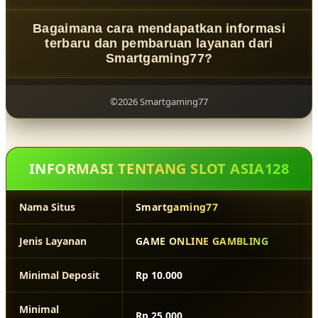
baik bagi pengguna.
Tentu. Seluruh halaman Smartgaming77 telah
Bagaimana cara mendapatkan informasi
dioptimalkan agar tampil nyaman di berbagai ukuran
terbaru dan pembaruan layanan dari
layar sehingga tetap mudah digunakan melalui perangkat
Smartgaming77?
mobile.
Informasi terbaru dapat ditemukan melalui halaman
resmi Smartgaming77 yang diperbarui secara berkala
©2026 Smartgaming77
agar pengguna selalu memperoleh informasi yang akurat
dan terbaru.
INFORMASI TENTANG SLOT ASIA128
Nama Situs
Smartgaming77
Jenis Layanan
GAME ONLINE GAMBLING
Minimal Deposit
Rp 10.000
Minimal
Rp 25.000