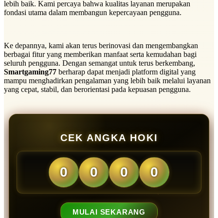
lebih baik. Kami percaya bahwa kualitas layanan merupakan
fondasi utama dalam membangun kepercayaan pengguna.
Ke depannya, kami akan terus berinovasi dan mengembangkan
berbagai fitur yang memberikan manfaat serta kemudahan bagi
seluruh pengguna. Dengan semangat untuk terus berkembang,
Smartgaming77
berharap dapat menjadi platform digital yang
mampu menghadirkan pengalaman yang lebih baik melalui layanan
yang cepat, stabil, dan berorientasi pada kepuasan pengguna.
CEK ANGKA HOKI
0
0
0
0
MULAI SEKARANG