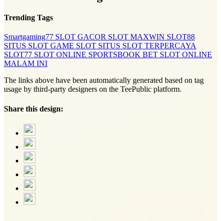
Trending Tags
Smartgaming77
SLOT GACOR
SLOT MAXWIN
SLOT88
SITUS SLOT
GAME SLOT
SITUS SLOT TERPERCAYA
SLOT77
SLOT ONLINE
SPORTSBOOK BET
SLOT ONLINE
MALAM INI
The links above have been automatically generated based on tag
usage by third-party designers on the TeePublic platform.
Share this design: