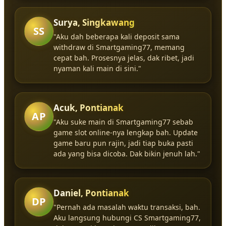
Surya, Singkawang
SS
"Aku dah beberapa kali deposit sama
withdraw di Smartgaming77, memang
cepat bah. Prosesnya jelas, dak ribet, jadi
nyaman kali main di sini."
Acuk, Pontianak
AP
"Aku suke main di Smartgaming77 sebab
game slot online-nya lengkap bah. Update
game baru pun rajin, jadi tiap buka pasti
ada yang bisa dicoba. Dak bikin jenuh lah."
Daniel, Pontianak
DP
"Pernah ada masalah waktu transaksi, bah.
Aku langsung hubungi CS Smartgaming77,