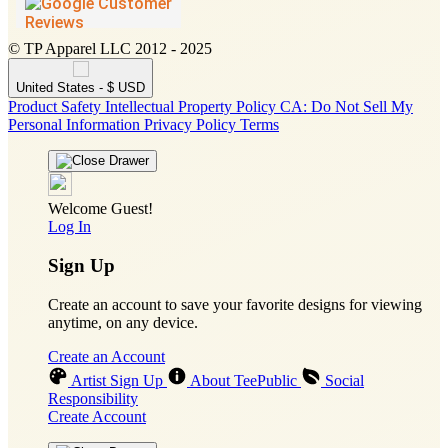
© TP Apparel LLC 2012 - 2025
United States - $ USD
Product Safety
Intellectual Property Policy
CA: Do Not Sell My
Personal Information
Privacy Policy
Terms
Welcome Guest!
Log In
Sign Up
Create an account to save your favorite designs for viewing
anytime, on any device.
Create an Account
Artist Sign Up
About TeePublic
Social
Responsibility
Create Account