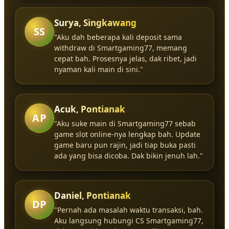
Surya, Singkawang
SS
"Aku dah beberapa kali deposit sama
withdraw di Smartgaming77, memang
cepat bah. Prosesnya jelas, dak ribet, jadi
nyaman kali main di sini."
Acuk, Pontianak
AP
"Aku suke main di Smartgaming77 sebab
game slot online-nya lengkap bah. Update
game baru pun rajin, jadi tiap buka pasti
ada yang bisa dicoba. Dak bikin jenuh lah."
Daniel, Pontianak
DP
"Pernah ada masalah waktu transaksi, bah.
Aku langsung hubungi CS Smartgaming77,