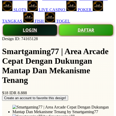
SLOTS
LIVE CASINO
POKER
TANGKAS
FISH
TOGEL
LOGIN
DAFTAR
Design ID: 74165128
Smartgaming77 | Area Arcade
Cepat Dengan Dukungan
Mantap Dan Mekanisme
Tenang
$18
IDR 8.888
Create an account to favorite this design!