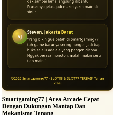
dak sampai lama langsung dibantu.
Prosesnya jelas, jadi makin yakin main di
sini."
Steven, Jakarta Barat
SJ
"Yang bikin gue betah di Smartgaming77
tuh game barunya sering nongol. Jadi tiap
buka selalu ada aja yang pengen dicoba.
Nggak berasa monoton, malah makin seru
tiap main."
©2026 Smartgaming77 - SLOT88 & SLOT77 TERBAIK Tahun
2026
Smartgaming77 | Area Arcade Cepat
Dengan Dukungan Mantap Dan
Mekanisme Tenang