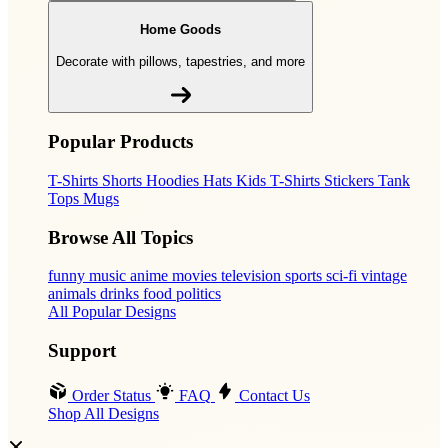
Home Goods
Decorate with pillows, tapestries, and more
Popular Products
T-Shirts
Shorts
Hoodies
Hats
Kids T-Shirts
Stickers
Tank
Tops
Mugs
Browse All Topics
funny
music
anime
movies
television
sports
sci-fi
vintage
animals
drinks
food
politics
All Popular Designs
Support
Order Status
FAQ
Contact Us
Shop All Designs