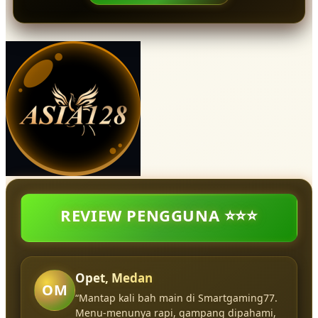
REVIEW PENGGUNA ⭐⭐⭐
Opet, Medan
OM
“Mantap kali bah main di Smartgaming77.
Menu-menunya rapi, gampang dipahami,