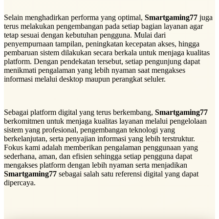
Selain menghadirkan performa yang optimal,
Smartgaming77
juga
terus melakukan pengembangan pada setiap bagian layanan agar
tetap sesuai dengan kebutuhan pengguna. Mulai dari
penyempurnaan tampilan, peningkatan kecepatan akses, hingga
pembaruan sistem dilakukan secara berkala untuk menjaga kualitas
platform. Dengan pendekatan tersebut, setiap pengunjung dapat
menikmati pengalaman yang lebih nyaman saat mengakses
informasi melalui desktop maupun perangkat seluler.
Sebagai platform digital yang terus berkembang,
Smartgaming77
berkomitmen untuk menjaga kualitas layanan melalui pengelolaan
sistem yang profesional, pengembangan teknologi yang
berkelanjutan, serta penyajian informasi yang lebih terstruktur.
Fokus kami adalah memberikan pengalaman penggunaan yang
sederhana, aman, dan efisien sehingga setiap pengguna dapat
mengakses platform dengan lebih nyaman serta menjadikan
Smartgaming77
sebagai salah satu referensi digital yang dapat
dipercaya.