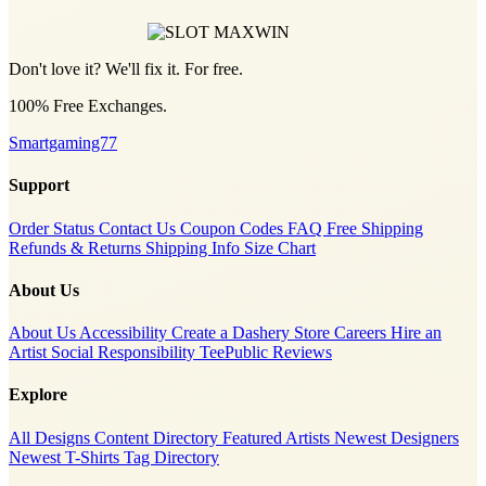
Don't love it? We'll fix it. For free.
100% Free Exchanges.
Smartgaming77
Support
Order Status
Contact Us
Coupon Codes
FAQ
Free Shipping
Refunds & Returns
Shipping Info
Size Chart
About Us
About Us
Accessibility
Create a Dashery Store
Careers
Hire an
Artist
Social Responsibility
TeePublic Reviews
Explore
All Designs
Content Directory
Featured Artists
Newest Designers
Newest T-Shirts
Tag Directory