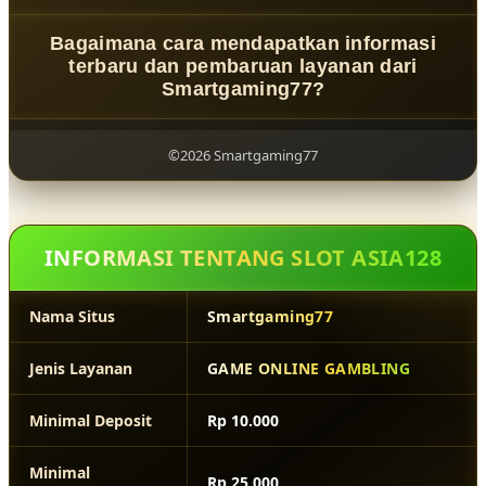
baik bagi pengguna.
Tentu. Seluruh halaman Smartgaming77 telah
Bagaimana cara mendapatkan informasi
dioptimalkan agar tampil nyaman di berbagai ukuran
terbaru dan pembaruan layanan dari
layar sehingga tetap mudah digunakan melalui perangkat
Smartgaming77?
mobile.
Informasi terbaru dapat ditemukan melalui halaman
resmi Smartgaming77 yang diperbarui secara berkala
©2026 Smartgaming77
agar pengguna selalu memperoleh informasi yang akurat
dan terbaru.
INFORMASI TENTANG SLOT ASIA128
Nama Situs
Smartgaming77
Jenis Layanan
GAME ONLINE GAMBLING
Minimal Deposit
Rp 10.000
Minimal
Rp 25.000