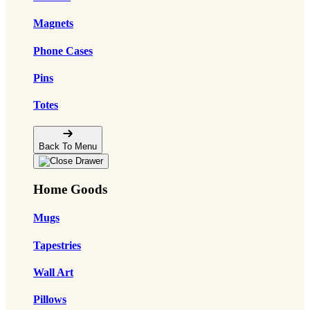
Magnets
Phone Cases
Pins
Totes
Back To Menu
Home Goods
Mugs
Tapestries
Wall Art
Pillows