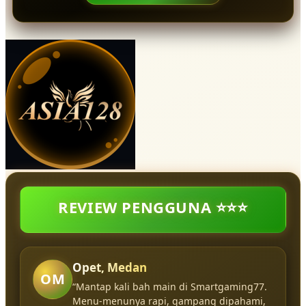
REVIEW PENGGUNA ⭐⭐⭐
Opet, Medan
OM
“Mantap kali bah main di Smartgaming77.
Menu-menunya rapi, gampang dipahami,