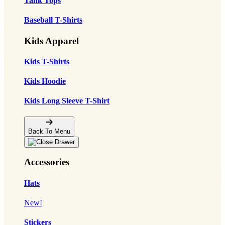
Tank Tops
Baseball T-Shirts
Kids Apparel
Kids T-Shirts
Kids Hoodie
Kids Long Sleeve T-Shirt
Back To Menu
Accessories
Hats
New!
Stickers