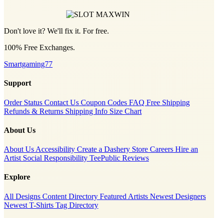
Don't love it? We'll fix it. For free.
100% Free Exchanges.
Smartgaming77
Support
Order Status
Contact Us
Coupon Codes
FAQ
Free Shipping
Refunds & Returns
Shipping Info
Size Chart
About Us
About Us
Accessibility
Create a Dashery Store
Careers
Hire an
Artist
Social Responsibility
TeePublic Reviews
Explore
All Designs
Content Directory
Featured Artists
Newest Designers
Newest T-Shirts
Tag Directory