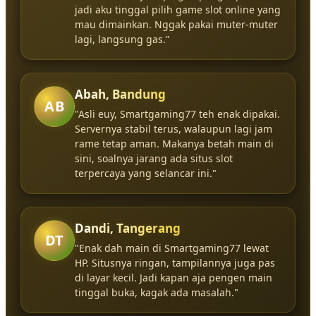
jadi aku tinggal pilih game slot online yang
mau dimainkan. Nggak pakai muter-muter
lagi, langsung gas.”
Abah, Bandung
AB
"Asli euy, Smartgaming77 teh enak dipakai.
Servernya stabil terus, walaupun lagi jam
rame tetap aman. Makanya betah main di
sini, soalnya jarang ada situs slot
terpercaya yang selancar ini."
Dandi, Tangerang
DT
"Enak dah main di Smartgaming77 lewat
HP. Situsnya ringan, tampilannya juga pas
di layar kecil. Jadi kapan aja pengen main
tinggal buka, kagak ada masalah."