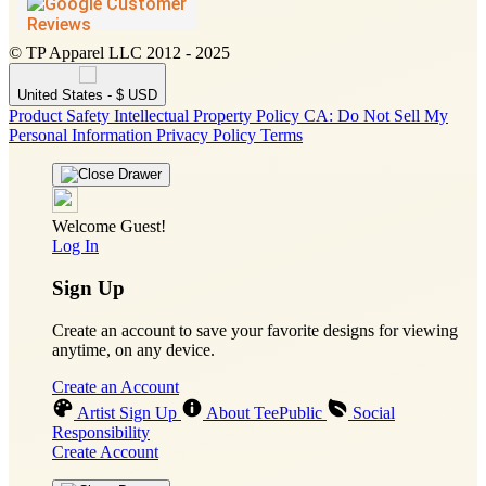
© TP Apparel LLC 2012 - 2025
United States - $ USD
Product Safety
Intellectual Property Policy
CA: Do Not Sell My
Personal Information
Privacy Policy
Terms
Welcome Guest!
Log In
Sign Up
Create an account to save your favorite designs for viewing
anytime, on any device.
Create an Account
Artist Sign Up
About TeePublic
Social
Responsibility
Create Account